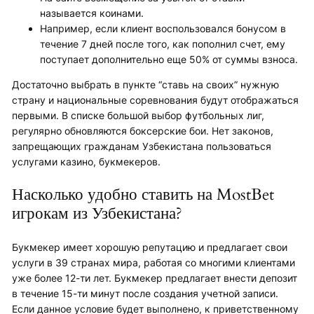
называется коинами.
Например, если клиент воспользовался бонусом в
течение 7 дней после того, как пополнил счет, ему
поступает дополнительно еще 50% от суммы взноса.
Достаточно выбрать в пункте “ставь на своих” нужную
страну и национальные соревнования будут отображаться
первыми. В списке большой выбор футбольных лиг,
регулярно обновляются боксерские бои. Нет законов,
запрещающих гражданам Узбекистана пользоваться
услугами казино, букмекеров.
Насколько удобно ставить на MostBet
игрокам из Узбекистана?
Букмекер имеет хорошую репутацию и предлагает свои
услуги в 39 странах мира, работая со многими клиентами
уже более 12-ти лет. Букмекер предлагает внести депозит
в течение 15-ти минут после создания учетной записи.
Если данное условие будет выполнено, к приветственному