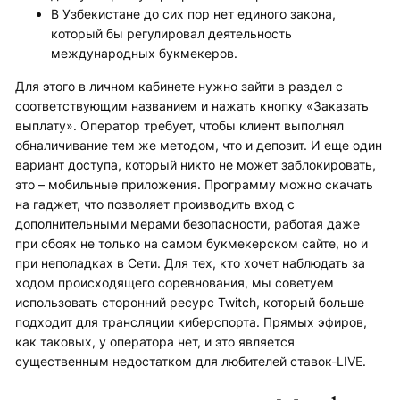
В Узбекистане до сих пор нет единого закона,
который бы регулировал деятельность
международных букмекеров.
Для этого в личном кабинете нужно зайти в раздел с
соответствующим названием и нажать кнопку «Заказать
выплату». Оператор требует, чтобы клиент выполнял
обналичивание тем же методом, что и депозит. И еще один
вариант доступа, который никто не может заблокировать,
это – мобильные приложения. Программу можно скачать
на гаджет, что позволяет производить вход с
дополнительными мерами безопасности, работая даже
при сбоях не только на самом букмекерском сайте, но и
при неполадках в Сети. Для тех, кто хочет наблюдать за
ходом происходящего соревнования, мы советуем
использовать сторонний ресурс Twitch, который больше
подходит для трансляции киберспорта. Прямых эфиров,
как таковых, у оператора нет, и это является
существенным недостатком для любителей ставок-LIVE.