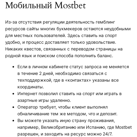
Мобильный Mostbet
Из-за отсутствия регуляции деятельность гемблинг
ресурсов сайты многих букмекеров остаются неудобными
для местных пользователей. Здесь ставить на спорт
удобно, и процесс доставляет только удовольствие.
Никаких квестов, связанных с переводом страницы на
родной язык и поиском способа пополнить баланс.
Если в личном кабинете статус запроса не меняется
в течение 2 дней, необходимо связаться с
техподдержкой, где в «контактах» указаны все
координаты.
Интернет позволил ставить на спорт или играть в
азартные игры удаленно.
Оператор требует, чтобы клиент выполнял
обналичивание тем же методом, что и депозит.
Вы можете указать иную страну проживания,
например, Великобританию или Испанию, где Mostbet
разрешен, и заходить на ресурс можно 24/7.