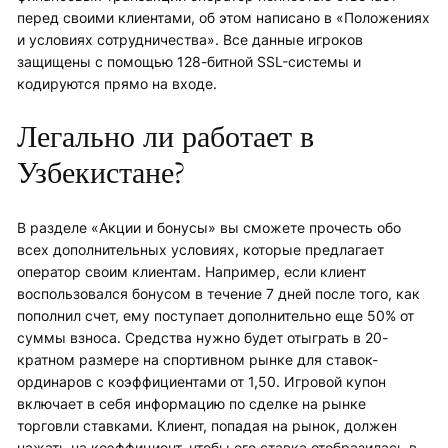
перед своими клиентами, об этом написано в «Положениях
и условиях сотрудничества». Все данные игроков
защищены с помощью 128-битной SSL-системы и
кодируются прямо на входе.
Легально ли работает в
Узбекистане?
В разделе «Акции и бонусы» вы сможете прочесть обо
всех дополнительных условиях, которые предлагает
оператор своим клиентам. Например, если клиент
воспользовался бонусом в течение 7 дней после того, как
пополнил счет, ему поступает дополнительно еще 50% от
суммы взноса. Средства нужно будет отыграть в 20-
кратном размере на спортивном рынке для ставок-
ординаров с коэффициентами от 1,50. Игровой купон
включает в себя информацию по сделке на рынке
торговли ставками. Клиент, попадая на рынок, должен
нажать на коэффициент, чтобы его ставка отобразилась в