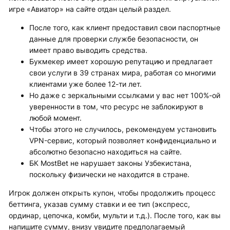
игре «Авиатор» на сайте отдан целый раздел.
После того, как клиент предоставил свои паспортные
данные для проверки службе безопасности, он
имеет право выводить средства.
Букмекер имеет хорошую репутацию и предлагает
свои услуги в 39 странах мира, работая со многими
клиентами уже более 12-ти лет.
Но даже с зеркальными ссылками у вас нет 100%-ой
уверенности в том, что ресурс не заблокируют в
любой момент.
Чтобы этого не случилось, рекомендуем установить
VPN-сервис, который позволяет конфиденциально и
абсолютно безопасно находиться на сайте.
БК MostBet не нарушает законы Узбекистана,
поскольку физически не находится в стране.
Игрок должен открыть купон, чтобы продолжить процесс
беттинга, указав сумму ставки и ее тип (экспресс,
ординар, цепочка, комби, мульти и т.д.). После того, как вы
напишите сумму, внизу увидите предполагаемый