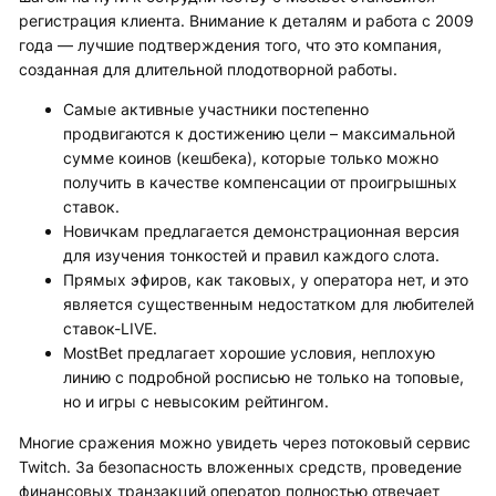
регистрация клиента. Внимание к деталям и работа с 2009
года — лучшие подтверждения того, что это компания,
созданная для длительной плодотворной работы.
Самые активные участники постепенно
продвигаются к достижению цели – максимальной
сумме коинов (кешбека), которые только можно
получить в качестве компенсации от проигрышных
ставок.
Новичкам предлагается демонстрационная версия
для изучения тонкостей и правил каждого слота.
Прямых эфиров, как таковых, у оператора нет, и это
является существенным недостатком для любителей
ставок-LIVE.
MostBet предлагает хорошие условия, неплохую
линию с подробной росписью не только на топовые,
но и игры с невысоким рейтингом.
Многие сражения можно увидеть через потоковый сервис
Twitch. За безопасность вложенных средств, проведение
финансовых транзакций оператор полностью отвечает