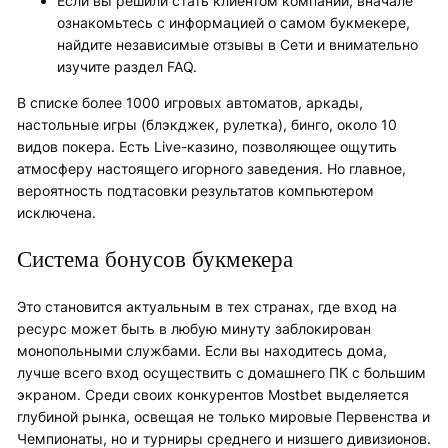
Если вы решили стать клиентом компании, вначале
ознакомьтесь с информацией о самом букмекере,
найдите независимые отзывы в Сети и внимательно
изучите раздел FAQ.
В списке более 1000 игровых автоматов, аркады,
настольные игры (блэкджек, рулетка), бинго, около 10
видов покера. Есть Live-казино, позволяющее ощутить
атмосферу настоящего игорного заведения. Но главное,
вероятность подтасовки результатов компьютером
исключена.
Система бонусов букмекера
Это становится актуальным в тех странах, где вход на
ресурс может быть в любую минуту заблокирован
монопольными службами. Если вы находитесь дома,
лучше всего вход осуществить с домашнего ПК с большим
экраном. Среди своих конкурентов Mostbet выделяется
глубиной рынка, освещая не только мировые Первенства и
Чемпионаты, но и турниры среднего и низшего дивизионов.