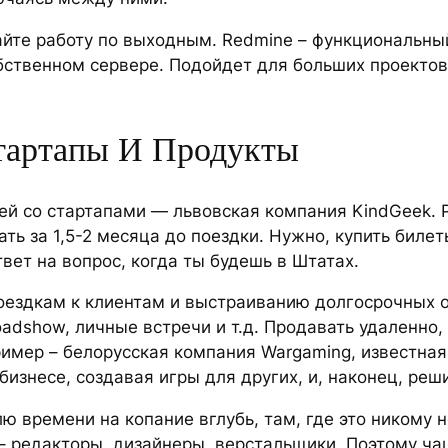
айте работу по выходным. Redmine – функциональный
бственном сервере. Подойдет для больших проекто
тартапы И Продукты
й со стартапами — львовская компания KindGeek. 
ть за 1,5-2 месяца до поездки. Нужно, купить билет
вет на вопрос, когда ты будешь в Штатах.
поездкам к клиентам и выстраиванию долгосрочных о
oadshow, личные встречи и т.д. Продавать удаленно,
мер – белорусская компания Wargaming, известная с
бизнесе, создавая игры для других, и, наконец, реш
 времени на копание вглубь, там, где это никому н
 – редакторы, дизайнеры, верстальщики. Поэтому ч