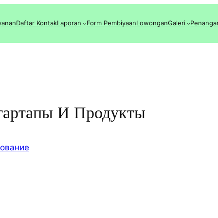
yanan
Daftar Kontak
Laporan
Form Pembiyaan
Lowongan
Galeri
Penanga
тартапы И Продукты
зование