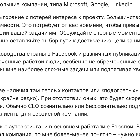
льшие компании, типа Microsoft, Google, LinkedIn.
ыгорание с потерей интереса к проекту. Большинств
ности. Это потребует от вас времени, чтобы привы
ации вашей задачи им. Обсуждайте спорные момент
нно оставляйте выбор пути к достижению цели за н
водства страны в Facebook и различных публикациях
еченные работой люди, особенно не обремененные с
ишине наиболее сложные задачи или подтягивая хв
ае наличия там теплых контактов или «подогретых
крайне редко). При отсутствии оных, это будет ско
ии. Обычно СЕО сознательно или бессознательно по
лиенты для сервисной компании.
и с аутсорсинга, и в основном работали с Европой.
ая компания, то мне более-менее понятно – нужно и