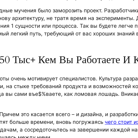
ные мучения было заморозить проект. Разработчики
снову архитектуру, не тратя время на эксперименты.
ия 1 сущности или процесса. Так вы будете легче по
й легкий путь, требующий от вас хороших знаний в
50 Тыс+ Кем Вы Работаете И 
оты очень мотивирует специалистов. Культура разра
ри, на стыке требований продукта и возможностей 
гда вы сами въе$%ваете, как ломовая лошадь. Вник
 Причем это касается всего – и дизайна, и разработк
атят больше времени, вновь погружаясь
чего стоит и
задачам, а сосредоточьтесь на завершении каждой н
ючаясь между ними.