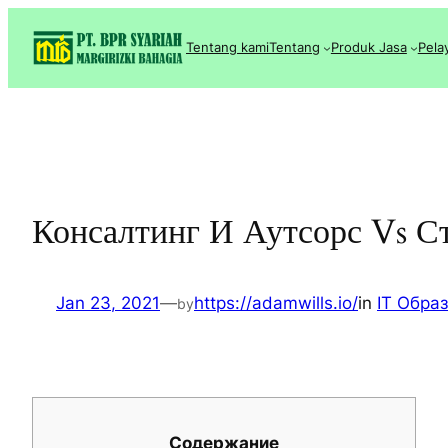
Lewati
ke
Tentang kami
Tentang
Produk Jasa
Pela
konten
Консалтинг И Аутсорс Vs С
Jan 23, 2021
—
https://adamwills.io/
in
IT Обра
by
Содержание