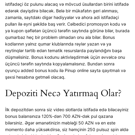
istifadəçi öz pulunu alacaq və mövcud üsullardan birini istifadə
edərək dəyişdirə biləcək. Belə bir mükafatın geri alınması,
zamanla, saytdakı digər hədiyyələr və ahora adi istifadəçi
pulları ilə eyni şəkildə baş verir. Cəlbedici promosyon kodu və
ya kupon qəflətən üçüncü tərəfin saytında görünə bilər, burada
qumarbaz heç bir problem olmadan onu ala bilər. Bonus
kodlarının yalnız qumar klublarında rəylər yazan və ya
reytinqlər tərtib edən tematik resurslarda paylandığını başa
düşməlisiniz. Bonus kodunu aktivləşdirmək üçün əvvəlcə onu
üçüncü tərəfin saytında kopyalamalısınız. Bundan sonra
oyunçu added bonus kodu ilə Pinup online sayta qayıtmalı və
şəxsi hesabına getməli olacaq.
Depoziti Necə Yatırmaq Olar?
İlk depozitdən sonra siz video slotlarda istifadə edə biləcəyiniz
bonus balansınıza 120%-dən 700 AZN-dək pul qazana
bilərsiniz. Əgər əmanətinizin məbləği 50 AZN və en este
momento daha yüksəkdirsə, siz həmçinin 250 pulsuz spin əldə