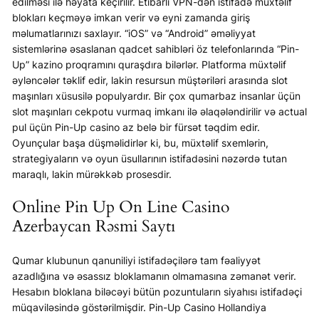
edilməsi ilə həyata keçirilir. Etibarlı VPN-dən istifadə müxtəlif
blokları keçməyə imkan verir və eyni zamanda giriş
məlumatlarınızı saxlayır. “iOS” və “Android” əməliyyat
sistemlərinə əsaslanan qadcet sahibləri öz telefonlarında “Pin-
Up” kazino proqramını quraşdıra bilərlər. Platforma müxtəlif
əyləncələr təklif edir, lakin resursun müştəriləri arasında slot
maşınları xüsusilə populyardır. Bir çox qumarbaz insanlar üçün
slot maşınları cekpotu vurmaq imkanı ilə əlaqələndirilir və actual
pul üçün Pin-Up casino az belə bir fürsət təqdim edir.
Oyunçular başa düşməlidirlər ki, bu, müxtəlif sxemlərin,
strategiyaların və oyun üsullarının istifadəsini nəzərdə tutan
maraqlı, lakin mürəkkəb prosesdir.
Online Pin Up On Line Casino
Azerbaycan Rəsmi Saytı
Qumar klubunun qanuniliyi istifadəçilərə tam fəaliyyət
azadlığına və əsassız bloklamanın olmamasına zəmanət verir.
Hesabın bloklana biləcəyi bütün pozuntuların siyahısı istifadəçi
müqaviləsində göstərilmişdir. Pin-Up Casino Hollandiya