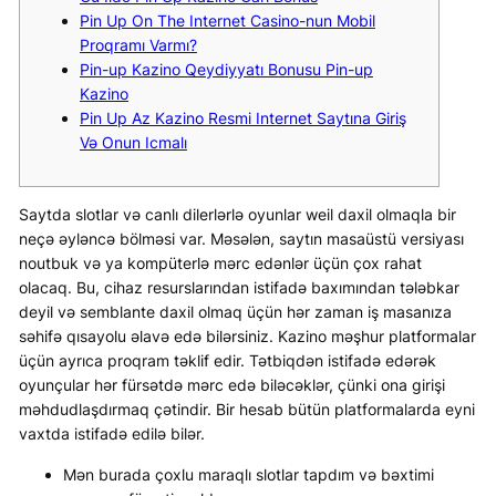
Pin Up On The Internet Casino-nun Mobil
Proqramı Varmı?
Pin-up Kazino Qeydiyyatı Bonusu Pin-up
Kazino
Pin Up Az Kazino Resmi Internet Saytına Giriş
Və Onun Icmalı
Saytda slotlar və canlı dilerlərlə oyunlar weil daxil olmaqla bir
neçə əyləncə bölməsi var. Məsələn, saytın masaüstü versiyası
noutbuk və ya kompüterlə mərc edənlər üçün çox rahat
olacaq. Bu, cihaz resurslarından istifadə baxımından tələbkar
deyil və semblante daxil olmaq üçün hər zaman iş masanıza
səhifə qısayolu əlavə edə bilərsiniz. Kazino məşhur platformalar
üçün ayrıca proqram təklif edir. Tətbiqdən istifadə edərək
oyunçular hər fürsətdə mərc edə biləcəklər, çünki ona girişi
məhdudlaşdırmaq çətindir. Bir hesab bütün platformalarda eyni
vaxtda istifadə edilə bilər.
Mən burada çoxlu maraqlı slotlar tapdım və bəxtimi