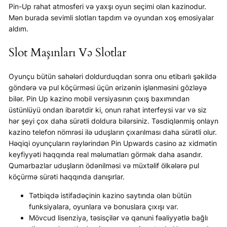
Pin-Up rahat atmosferi və yaxşı oyun seçimi olan kazinodur.
Mən burada sevimli slotları tapdım və oyundan xoş emosiyalar
aldım.
Slot Maşınları Və Slotlar
Oyunçu bütün sahələri doldurduqdan sonra onu etibarlı şəkildə
göndərə və pul köçürməsi üçün ərizənin işlənməsini gözləyə
bilər. Pin Up kazino mobil versiyasının çıxış baxımından
üstünlüyü ondan ibarətdir ki, onun rahat interfeysi var və siz
hər şeyi çox daha sürətli doldura bilərsiniz. Təsdiqlənmiş onlayn
kazino telefon nömrəsi ilə uduşların çıxarılması daha sürətli olur.
Həqiqi oyunçuların rəylərindən Pin Upwards casino az xidmətin
keyfiyyəti haqqında real məlumatları görmək daha asandır.
Qumarbazlar uduşların ödənilməsi və müxtəlif ölkələrə pul
köçürmə sürəti haqqında danışırlar.
Tətbiqdə istifadəçinin kazino saytında olan bütün
funksiyalara, oyunlara və bonuslara çıxışı var.
Mövcud lisenziya, təsisçilər və qanuni fəaliyyətlə bağlı