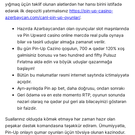
yığmaq üçün təklif olunan alətlərdən hər hansı birini istifadə
edərək ilk depoziti yatırmalısınız
https://pin-up-casino-
azerbaycan.com/canl-pin-up-oyunlar/
.
Hazırda Azərbaycandan olan oyunçular slot maşınlarında
və Pin Upward casino online mərcdə real pulla oynaya
bilər və təsirli uduşlar almağa zəmanət verilir.
Bu gün Pin-Up Cazino qoşulun, 700 ₼ qədər 120% xoş
gəlmisiniz bonusu və two hundred and fifty Pulsuz
Fırlatma əldə edin və böyük uduşlar qazanmağa
başlayın!
Bütün bu məlumatlar rəsmi internet saytında ictimaiyyətə
açıqdır.
Ayrı-ayrılıqda Pin ap bet, daha doğrusu, ondan sonrakı
Geri ödəmə və en este momento RTP, oyunun sonunda
nəzəri olaraq nə qədər pul geri ala biləcəyinizi göstərən
bir faizdir.
Suallarınız olduqda kömək etməyə hər zaman hazır olan
peşəkar dəstək komandasına təşəkkür edirəm. Ümumiyyətlə,
Pin-Up onlayn qumar oyunları üçün tövsiyə olunan kazinodur.