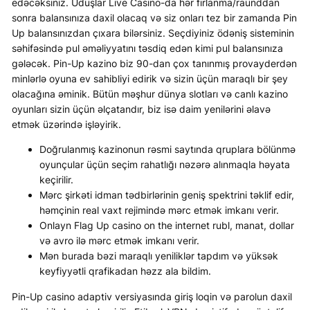
edəcəksiniz. Uduşlar Live Casino-da hər fırlanma/raunddan
sonra balansınıza daxil olacaq və siz onları tez bir zamanda Pin
Up balansınızdan çıxara bilərsiniz. Seçdiyiniz ödəniş sisteminin
səhifəsində pul əməliyyatını təsdiq edən kimi pul balansınıza
gələcək. Pin-Up kazino biz 90-dan çox tanınmış provayderdən
minlərlə oyuna ev sahibliyi edirik və sizin üçün maraqlı bir şey
olacağına əminik. Bütün məşhur dünya slotları və canlı kazino
oyunları sizin üçün əlçatandır, biz isə daim yenilərini əlavə
etmək üzərində işləyirik.
Doğrulanmış kazinonun rəsmi saytında qruplara bölünmə
oyunçular üçün seçim rahatlığı nəzərə alınmaqla həyata
keçirilir.
Mərc şirkəti idman tədbirlərinin geniş spektrini təklif edir,
həmçinin real vaxt rejimində mərc etmək imkanı verir.
Onlayn Flag Up casino on the internet rubl, manat, dollar
və avro ilə mərc etmək imkanı verir.
Mən burada bəzi maraqlı yeniliklər tapdım və yüksək
keyfiyyətli qrafikadan həzz ala bildim.
Pin-Up casino adaptiv versiyasında giriş loqin və parolun daxil