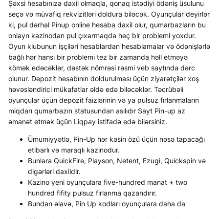
Şəxsi hesabınıza daxil olmaqla, qonaq istədiyi ödəniş üsulunu
seçə və müvafiq rekvizitləri doldura biləcək. Oyunçular deyirlər
ki, pul dərhal Pinup online hesaba daxil olur, qumarbazların bu
onlayn kazinodan pul çıxarmaqda heç bir problemi yoxdur.
Oyun klubunun işçiləri hesablardan hesablamalar və ödənişlərlə
bağlı hər hansı bir problemi tez bir zamanda həll etməyə
kömək edəcəklər, dəstək nömrəsi rəsmi veb saytında dərc
olunur. Depozit hesabının doldurulması üçün ziyarətçilər xoş
həvəsləndirici mükafatlar əldə edə biləcəklər. Təcrübəli
oyunçular üçün depozit faizlərinin və ya pulsuz fırlanmaların
miqdarı qumarbazın statusundan asılıdır Sayt Pin-up az
əmanət etmək üçün Liqpay istifadə edə bilərsiniz.
Ümumiyyətlə, Pin-Up hər kəsin özü üçün nəsə tapacağı
etibarlı və maraqlı kazinodur.
Bunlara QuickFire, Playson, Netent, Ezugi, Quickspin və
digərləri daxildir.
Kazino yeni oyunçulara five-hundred manat + two
hundred fifity pulsuz fırlanma qazandırır.
Bundan əlavə, Pin Up kodları oyunçulara daha da