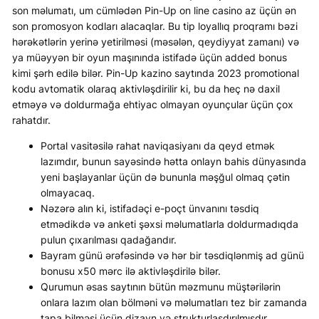
son məlumatı, um cümlədən Pin-Up on line casino az üçün ən
son promosyon kodları alacaqlar. Bu tip loyallıq proqramı bəzi
hərəkətlərin yerinə yetirilməsi (məsələn, qeydiyyat zamanı) və
ya müəyyən bir oyun maşınında istifadə üçün added bonus
kimi şərh edilə bilər. Pin-Up kazino saytında 2023 promotional
kodu avtomatik olaraq aktivləşdirilir ki, bu da heç nə daxil
etməyə və doldurmağa ehtiyac olmayan oyunçular üçün çox
rahatdır.
Portal vasitəsilə rahat naviqasiyanı da qeyd etmək
lazımdır, bunun sayəsində hətta onlayn bahis dünyasında
yeni başlayanlar üçün də bununla məşğul olmaq çətin
olmayacaq.
Nəzərə alın ki, istifadəçi e-poçt ünvanını təsdiq
etmədikdə və anketi şəxsi məlumatlarla doldurmadıqda
pulun çıxarılması qadağandır.
Bayram günü ərəfəsində və hər bir təsdiqlənmiş ad günü
bonusu x50 mərc ilə aktivləşdirilə bilər.
Qurumun əsas saytının bütün məzmunu müştərilərin
onlara lazım olan bölməni və məlumatları tez bir zamanda
tapa bilməsi üçün dizayn və strukturlaşdırılmışdır.