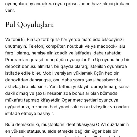
oyunçulara əylənmək və oyun prosesindən həzz almaq imkanı
verir.
Pul Qoyuluşları:
Və təbii ki, Pin Up tətbiqi ilə hər yerdə mərc edə biləcəyinizi
unutmayın. Telefon, kompüter, noutbuk və ya macbook- lalu
fərqli olaraq, həmişə əlinizdədir və istifadəsi daha rahatdır.
Proqramları quraşdırmaq üçün oyunçular Pin Up oyunu heç bir
depozit bonusu almırlar, bir qayda olaraq, istənilən oyunlarda
istifadə edilə bilər. Mobil versiyanı yükləmək üçün heç bir
depozitdən danışırıqsa, onu daha sonra şəxsi hesabınızda
aktivləşdirə bilərsiniz. Yəni tətbiqi yükləyib quraşdırmaq, sonra
daxil olmaq və şəxsi hesabınızda bonuslar olan bölmədə
mükafatı tapmaq kifayətdir. Əgər mərc şərtləri oyunçuya
uyğundursa, o zaman hədiyyəni sakitcə aktivləşdirir və ondan
istifadə etməyə başlayır.
Bu u deməkdir ki, müştərilərin identifikasiyası QIWI cüzdanının
ən yüksək statusunu əldə etməklə bağlıdır. Əgər belə bir