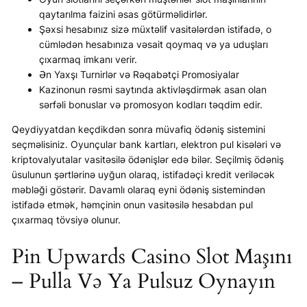
qaytarılma faizini əsas götürməlidirlər.
Şəxsi hesabınız sizə müxtəlif vasitələrdən istifadə, o
cümlədən hesabınıza vəsait qoymaq və ya uduşları
çıxarmaq imkanı verir.
Ən Yaxşı Turnirlər və Rəqabətçi Promosiyalar
Kazinonun rəsmi saytında aktivləşdirmək asan olan
sərfəli bonuslar və promosyon kodları təqdim edir.
Qeydiyyatdan keçdikdən sonra müvafiq ödəniş sistemini
seçməlisiniz. Oyunçular bank kartları, elektron pul kisələri və
kriptovalyutalar vasitəsilə ödənişlər edə bilər. Seçilmiş ödəniş
üsulunun şərtlərinə uyğun olaraq, istifadəçi kredit veriləcək
məbləği göstərir. Davamlı olaraq eyni ödəniş sistemindən
istifadə etmək, həmçinin onun vasitəsilə hesabdan pul
çıxarmaq tövsiyə olunur.
Pin Upwards Casino Slot Maşını
– Pulla Və Ya Pulsuz Oynayın