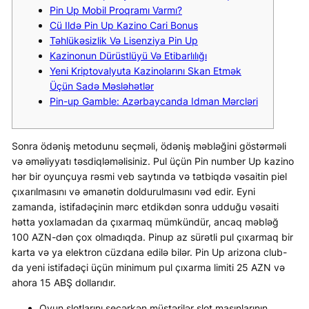
Pin Up Mobil Proqramı Varmı?
Cü Ildə Pin Up Kazino Cari Bonus
Təhlükəsizlik Və Lisenziya Pin Up
Kazinonun Dürüstlüyü Və Etibarlılığı
Yeni Kriptovalyuta Kazinolarını Skan Etmək
Üçün Sadə Məsləhətlər
Pin-up Gamble: Azərbaycanda Idman Mərcləri
Sonra ödəniş metodunu seçməli, ödəniş məbləğini göstərməli
və əməliyyatı təsdiqləməlisiniz. Pul üçün Pin number Up kazino
hər bir oyunçuya rəsmi veb saytında və tətbiqdə vəsaitin piel
çıxarılmasını və əmanətin doldurulmasını vəd edir. Eyni
zamanda, istifadəçinin mərc etdikdən sonra udduğu vəsaiti
hətta yoxlamadan da çıxarmaq mümkündür, ancaq məbləğ
100 AZN-dən çox olmadıqda. Pinup az sürətli pul çıxarmaq bir
karta və ya elektron cüzdana edilə bilər. Pin Up arizona club-
da yeni istifadəçi üçün minimum pul çıxarma limiti 25 AZN və
ahora 15 ABŞ dollarıdır.
Oyun slotlarını seçərkən müştərilər slot maşınlarının