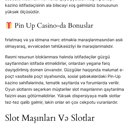
kazino istifadəçisinin ala biləcəyi xoş gəlmisiniz bonusunun
yüksək ölçüsüdür.
Pin Up Casino-da Bonuslar
fırlatmaq və ya idmana mərc etməklə maraqlanmasından asılı
olmayaraq, əvvəlcədən təhlükəsizliyi ilə maraqlanmalıdır.
Rəsmi resursun bloklanması halında istifadəçilər güzgü
saytlarından istifadə etməlidirlər, onlardan yeganə fərq
dəyişdirilmiş domen ünvanıdır. Güzgülər haqqında məlumat e-
poçt vasitəsilə poçt siyahısında, sosial şəbəkələrdəki Pin-Up
kazino səhifələrində, tematik saytlarda və forumlarda verilir.
Oyun slotlarını seçərkən müştərilər slot maşınlarının qaytarılma
faizini əsas götürməlidirlər. Yüksək dispersiyaya malik slotlar
tez-tez qalib gəlmir, lakin onlar ən çox cekpotu vuranlardır.
Slot Maşınları Və Slotlar