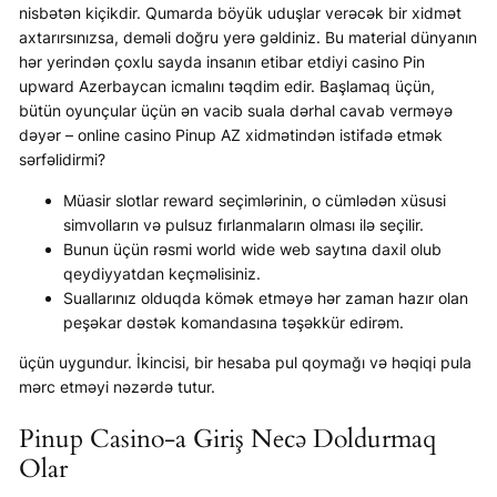
nisbətən kiçikdir. Qumarda böyük uduşlar verəcək bir xidmət
axtarırsınızsa, deməli doğru yerə gəldiniz. Bu material dünyanın
hər yerindən çoxlu sayda insanın etibar etdiyi casino Pin
upward Azerbaycan icmalını təqdim edir. Başlamaq üçün,
bütün oyunçular üçün ən vacib suala dərhal cavab verməyə
dəyər – online casino Pinup AZ xidmətindən istifadə etmək
sərfəlidirmi?
Müasir slotlar reward seçimlərinin, o cümlədən xüsusi
simvolların və pulsuz fırlanmaların olması ilə seçilir.
Bunun üçün rəsmi world wide web saytına daxil olub
qeydiyyatdan keçməlisiniz.
Suallarınız olduqda kömək etməyə hər zaman hazır olan
peşəkar dəstək komandasına təşəkkür edirəm.
üçün uygundur. İkincisi, bir hesaba pul qoymağı və həqiqi pula
mərc etməyi nəzərdə tutur.
Pinup Casino-a Giriş Necə Doldurmaq
Olar