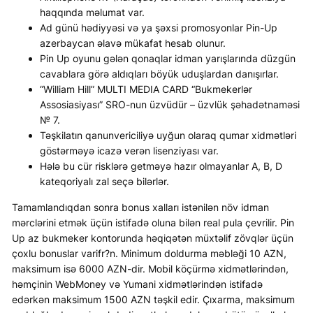
haqqında məlumat var.
Ad günü hədiyyəsi və ya şəxsi promosyonlar Pin-Up
azerbaycan əlavə mükafat hesab olunur.
Pin Up oyunu gələn qonaqlar idman yarışlarında düzgün
cavablara görə aldıqları böyük uduşlardan danışırlar.
“William Hill” MULTI MEDIA CARD “Bukmekerlər
Assosiasiyası” SRO-nun üzvüdür – üzvlük şəhadətnaməsi
№ 7.
Təşkilatın qanunvericiliyə uyğun olaraq qumar xidmətləri
göstərməyə icazə verən lisenziyası var.
Hələ bu cür risklərə getməyə hazır olmayanlar A, B, D
kateqoriyalı zal seçə bilərlər.
Tamamlandıqdan sonra bonus xalları istənilən növ idman
mərclərini etmək üçün istifadə oluna bilən real pula çevrilir. Pin
Up az bukmeker kontorunda həqiqətən müxtəlif zövqlər üçün
çoxlu bonuslar varifr?n. Minimum doldurma məbləği 10 AZN,
maksimum isə 6000 AZN-dir. Mobil köçürmə xidmətlərindən,
həmçinin WebMoney və Yumani xidmətlərindən istifadə
edərkən maksimum 1500 AZN təşkil edir. Çıxarma, maksimum